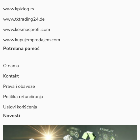
www.kpizlog.rs
www.tktrading24.de
www.kosmosprofil.com
www.kupujemprodajem.com
Potrebna pomoć
O nama
Kontakt
Prava i obaveze
Politika refundiranja
Uslovi korišćenja
Novosti