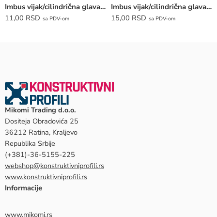
Imbus vijak/cilindrična glava/ LE-YZS-M8*12
Imbus vijak/cilindrična glava/ LE-YZS-M8*30
11,00
RSD
15,00
RSD
sa PDV-om
sa PDV-om
Mikomi Trading d.o.o.
Dositeja Obradovića 25
36212 Ratina, Kraljevo
Republika Srbije
(+381)-36-5155-225
webshop@konstruktivniprofili.rs
www.konstruktivniprofili.rs
Informacije
www.mikomi.rs