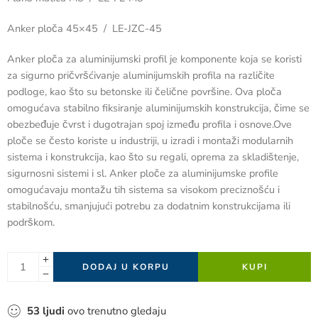
Anker ploča 45×45 / LE-JZC-45
Anker ploča za aluminijumski profil je komponente koja se koristi
za sigurno pričvršćivanje aluminijumskih profila na različite
podloge, kao što su betonske ili čelične površine. Ova ploča
omogućava stabilno fiksiranje aluminijumskih konstrukcija, čime se
obezbeđuje čvrst i dugotrajan spoj između profila i osnove.Ove
ploče se često koriste u industriji, u izradi i montaži modularnih
sistema i konstrukcija, kao što su regali, oprema za skladištenje,
sigurnosni sistemi i sl. Anker ploče za aluminijumske profile
omogućavaju montažu tih sistema sa visokom preciznošću i
stabilnošću, smanjujući potrebu za dodatnim konstrukcijama ili
podrškom.
DODAJ U KORPU
KUPI
53
ljudi
ovo trenutno gledaju