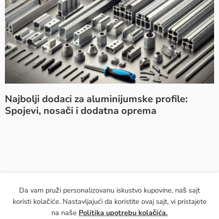
Najbolji dodaci za aluminijumske profile:
Spojevi, nosači i dodatna oprema
Da vam pruži personalizovanu iskustvo kupovine, naš sajt
© 2024 Konstruktivniprofili.rs - Sva prava zadržana!
koristi kolačiće. Nastavljajući da koristite ovaj sajt, vi pristajete
na naše
Politika upotrebu kolačića.
O nama
Kontakt
Prava i obaveze
Politika refundiranja