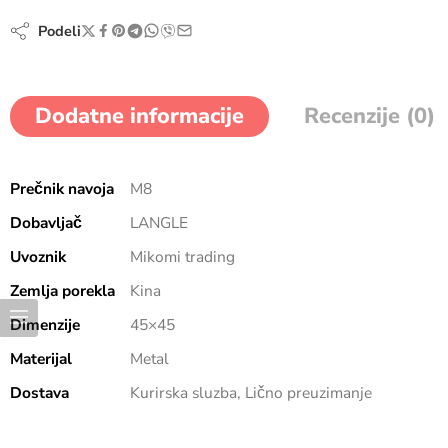
Podeli
Dodatne informacije
Recenzije (0)
Prečnik navoja
M8
Dobavljač
LANGLE
Uvoznik
Mikomi trading
Zemlja porekla
Kina
Dimenzije
45×45
Materijal
Metal
Dostava
Kurirska sluzba, Lično preuzimanje