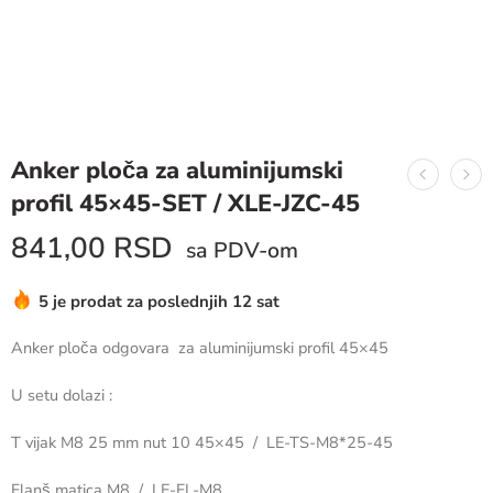
Anker ploča za aluminijumski
profil 45×45-SET / XLE-JZC-45
841,00
RSD
sa PDV-om
5 je prodat za poslednjih 12 sat
Požurite! Više od 4 ljudi imaju to u svojim teležkah
Anker ploča odgovara za aluminijumski profil 45×45
U setu dolazi :
T vijak M8 25 mm nut 10 45×45 / LE-TS-M8*25-45
Flanš matica M8 / LE-FL-M8