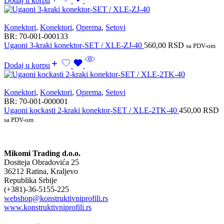
Dodaj u korpu
Konektori
,
Konektori
,
Oprema
,
Setovi
BR:
70-001-000133
Ugaoni 3-kraki konektor-SET / XLE-ZJ-40
560,00
RSD
sa PDV-om
Dodaj u korpu
Konektori
,
Konektori
,
Oprema
,
Setovi
BR:
70-001-000001
Ugaoni kockasti 2-kraki konektor-SET / XLE-2TK-40
450,00
RSD
sa PDV-om
Mikomi Trading d.o.o.
Dositeja Obradovića 25
36212 Ratina, Kraljevo
Republika Srbije
(+381)-36-5155-225
webshop@konstruktivniprofili.rs
www.konstruktivniprofili.rs