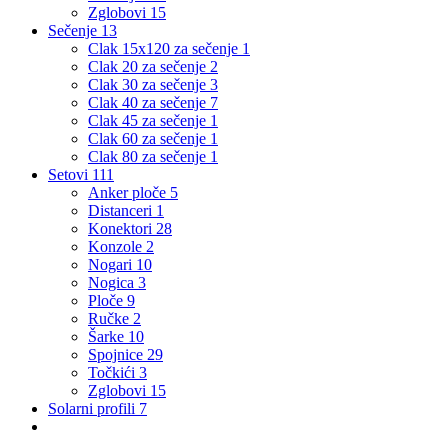
Zglobovi
15
Sečenje
13
Clak 15x120 za sečenje
1
Clak 20 za sečenje
2
Clak 30 za sečenje
3
Clak 40 za sečenje
7
Clak 45 za sečenje
1
Clak 60 za sečenje
1
Clak 80 za sečenje
1
Setovi
111
Anker ploče
5
Distanceri
1
Konektori
28
Konzole
2
Nogari
10
Nogica
3
Ploče
9
Ručke
2
Šarke
10
Spojnice
29
Točkići
3
Zglobovi
15
Solarni profili
7