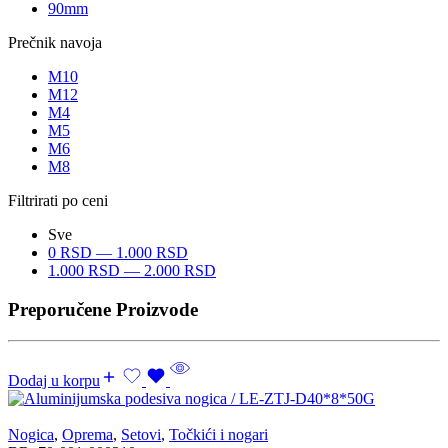
90mm
Prečnik navoja
M10
M12
M4
M5
M6
M8
Filtrirati po ceni
Sve
0
RSD
—
1.000
RSD
1.000
RSD
—
2.000
RSD
Preporučene Proizvode
Dodaj u korpu
Nogica
,
Oprema
,
Setovi
,
Točkići i nogari