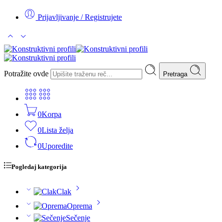
Prijavljivanje / Registrujete
Potražite ovde
Pretraga
0
Korpa
0
Lista želja
0
Uporedite
Pogledaj kategorija
Clak
Oprema
Sečenje