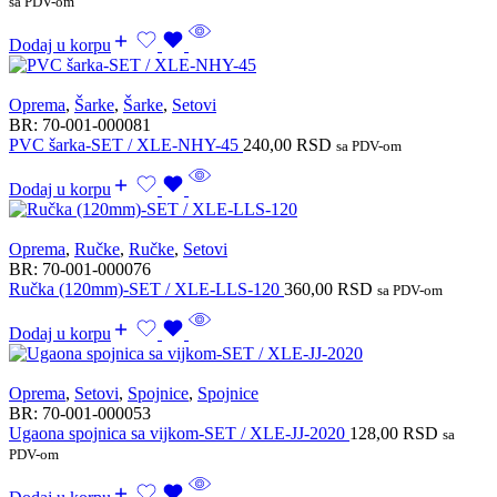
sa PDV-om
Dodaj u korpu
Oprema
,
Šarke
,
Šarke
,
Setovi
BR:
70-001-000081
PVC šarka-SET / XLE-NHY-45
240,00
RSD
sa PDV-om
Dodaj u korpu
Oprema
,
Ručke
,
Ručke
,
Setovi
BR:
70-001-000076
Ručka (120mm)-SET / XLE-LLS-120
360,00
RSD
sa PDV-om
Dodaj u korpu
Oprema
,
Setovi
,
Spojnice
,
Spojnice
BR:
70-001-000053
Ugaona spojnica sa vijkom-SET / XLE-JJ-2020
128,00
RSD
sa
PDV-om