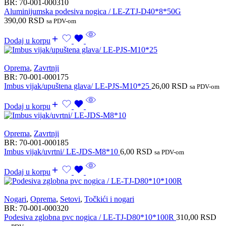
BR:
70-001-000310
Aluminijumska podesiva nogica / LE-ZTJ-D40*8*50G
390,00
RSD
sa PDV-om
Dodaj u korpu
Oprema
,
Zavrtnji
BR:
70-001-000175
Imbus vijak/upuštena glava/ LE-PJS-M10*25
26,00
RSD
sa PDV-om
Dodaj u korpu
Oprema
,
Zavrtnji
BR:
70-001-000185
Imbus vijak/uvrtni/ LE-JDS-M8*10
6,00
RSD
sa PDV-om
Dodaj u korpu
Nogari
,
Oprema
,
Setovi
,
Točkići i nogari
BR:
70-001-000320
Podesiva zglobna pvc nogica / LE-TJ-D80*10*100R
310,00
RSD