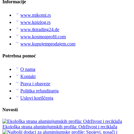
Informacije
www.mikomi.rs
www.kpizlog.rs
www.tktrading24.de
www.kosmosprofil.com
www.kupujemprodajem.com
Potrebna pomoć
O nama
Kontakt
Prava i obaveze
Politika refundiranja
Uslovi korišćenja
Novosti
Ekološka strana aluminijumskih profila: Održivost i reciklaža