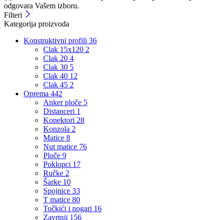
odgovara Vašem izboru.
Filteri
Kategorija proizvoda
Konstruktivni profili
36
Clak 15x120
2
Clak 20
4
Clak 30
5
Clak 40
12
Clak 45
2
Oprema
442
Anker ploče
5
Distanceri
1
Konektori
28
Konzola
2
Matice
8
Nut matice
76
Ploče
9
Poklopci
17
Ručke
2
Šarke
10
Spojnice
33
T matice
80
Točkići i nogari
16
Zavrtnji
156