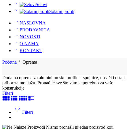
Setovi
Solarni profili
NASLOVNA
PRODAVNICA
NOVOSTI
O NAMA
KONTAKT
Početna
Oprema
Dodatna oprema za aluminijumske profile – spojnice, nosači i ostali
pribor za montažu. Pronađite sve što vam je potrebno za vaše
konstrukcije.
Filteri
Filteri
Nismo pronašli nijedan proizvod koji