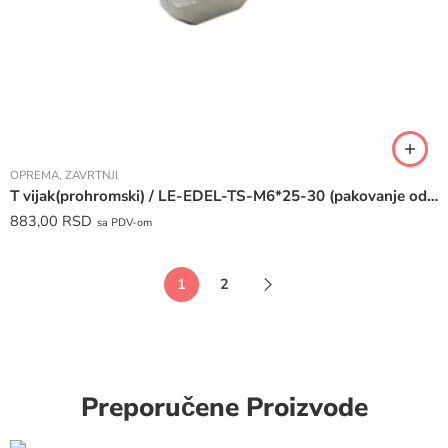
OPREMA
,
ZAVRTNJI
T vijak(prohromski) / LE-EDEL-TS-M6*25-30 (pakovanje od 20 komada)
883,00
RSD
sa PDV-om
1
2
Preporučene Proizvode