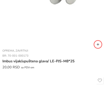
OPREMA
,
ZAVRTNJI
BR:
70-001-000173
Imbus vijak/upuštena glava/ LE-PJS-M8*25
20,00
RSD
sa PDV-om