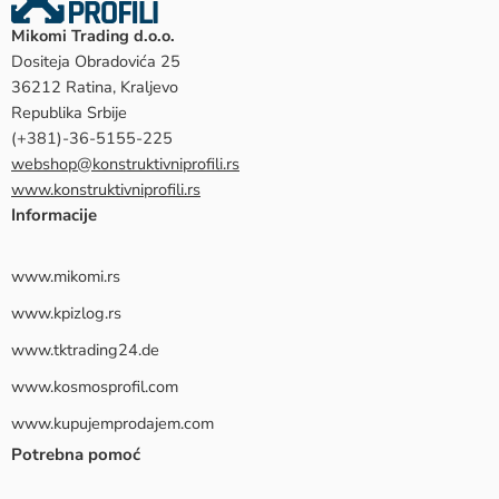
Mikomi Trading d.o.o.
Dositeja Obradovića 25
36212 Ratina, Kraljevo
Republika Srbije
(+381)-36-5155-225
webshop@konstruktivniprofili.rs
www.konstruktivniprofili.rs
Informacije
www.mikomi.rs
www.kpizlog.rs
www.tktrading24.de
www.kosmosprofil.com
www.kupujemprodajem.com
Potrebna pomoć