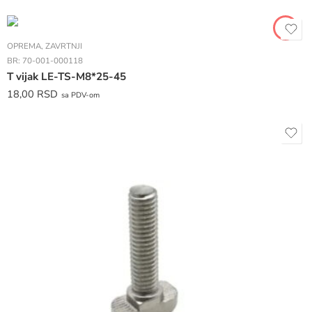
OPREMA
,
ZAVRTNJI
BR:
70-001-000118
T vijak LE-TS-M8*25-45
18,00
RSD
sa PDV-om