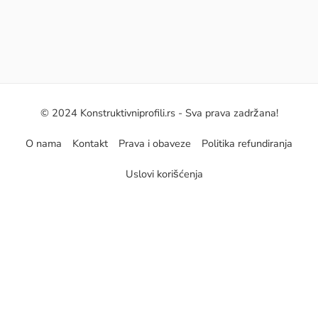
© 2024 Konstruktivniprofili.rs - Sva prava zadržana!
O nama
Kontakt
Prava i obaveze
Politika refundiranja
Uslovi korišćenja