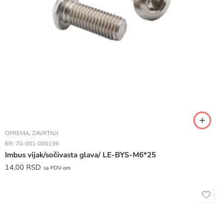
OPREMA
,
ZAVRTNJI
BR:
70-001-000139
Imbus vijak/sočivasta glava/ LE-BYS-M6*25
14,00
RSD
sa PDV-om