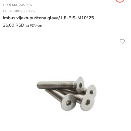
OPREMA
,
ZAVRTNJI
BR:
70-001-000175
Imbus vijak/upuštena glava/ LE-PJS-M10*25
26,00
RSD
sa PDV-om