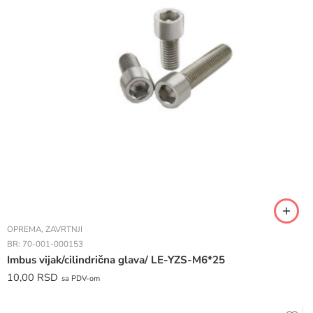
OPREMA
,
ZAVRTNJI
BR:
70-001-000153
Imbus vijak/cilindrična glava/ LE-YZS-M6*25
10,00
RSD
sa PDV-om