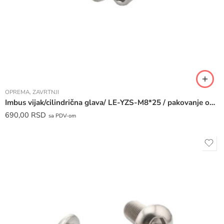
OPREMA
,
ZAVRTNJI
Imbus vijak/cilindrična glava/ LE-YZS-M8*25 / pakovanje od 50 komada /
690,00
RSD
sa PDV-om