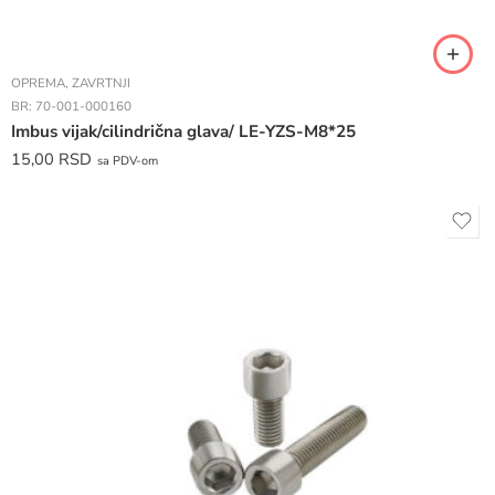
OPREMA
,
ZAVRTNJI
BR:
70-001-000160
Imbus vijak/cilindrična glava/ LE-YZS-M8*25
15,00
RSD
sa PDV-om