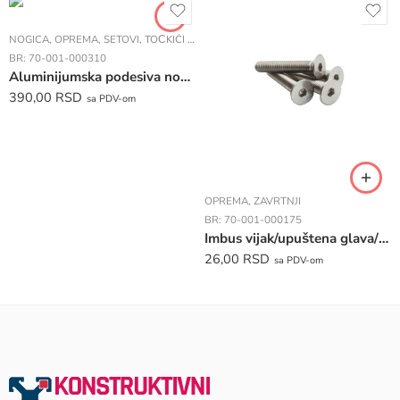
OPREMA
,
ZAVRTNJI
OPREMA
,
ZAVRTNJI
BR:
70-001-000175
BR:
70-001-000185
Imbus vijak/upuštena glava/ LE-PJS-M10*25
Imbus vijak/uvrtni/ LE-JDS-M8*10
26,00
RSD
6,00
RSD
sa PDV-om
sa PDV-om