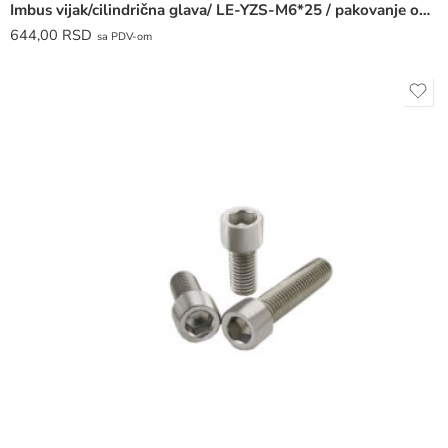
Imbus vijak/cilindrična glava/ LE-YZS-M6*25 / pakovanje od 70 komada /
644,00
RSD
sa PDV-om