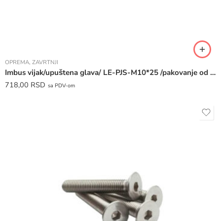
OPREMA
,
ZAVRTNJI
Imbus vijak/upuštena glava/ LE-PJS-M10*25 /pakovanje od 30 komada /
718,00
RSD
sa PDV-om