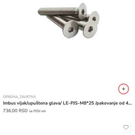
OPREMA
,
ZAVRTNJI
Imbus vijak/upuštena glava/ LE-PJS-M8*25 /pakovanje od 40 komada /
736,00
RSD
sa PDV-om