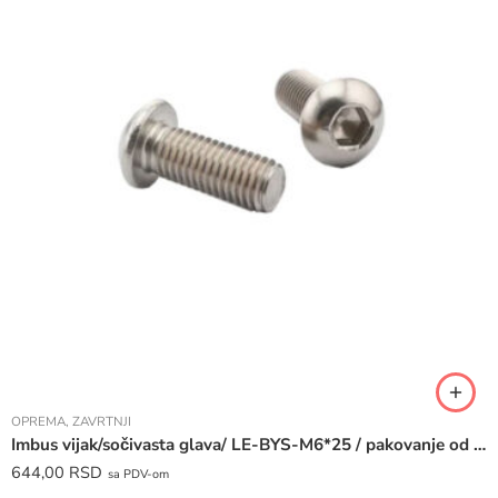
OPREMA
,
ZAVRTNJI
Imbus vijak/sočivasta glava/ LE-BYS-M6*25 / pakovanje od 50 komada /
644,00
RSD
sa PDV-om