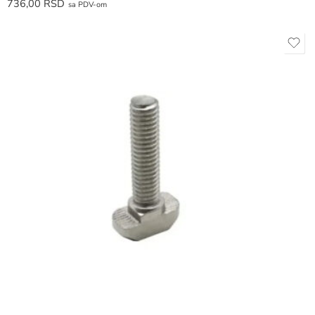
736,00
RSD
sa PDV-om