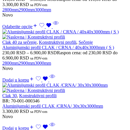
3.300,00 RSD
sa PDV-om
2800mm
2900mm
3000mm
Novo
Odaberite opcije
Clak 40 za sečenje
,
Konstruktivni profili
,
Sečenje
Aluminijumski profil CLAK / CRNA / 40x40x3000mm ( S )
230,00
RSD
–
6.900,00
RSD
Raspon cena: od 230,00 RSD do
6.900,00 RSD
sa PDV-om
2800mm
2900mm
3000mm
Novo
Dodaj u korpu
Clak 30
,
Konstruktivni profili
BR:
70-001-000346
Aluminijumski profil CLAK /CRNA/ 30x30x3000mm
3.300,00
RSD
sa PDV-om
Novo
Dodaj u korpu