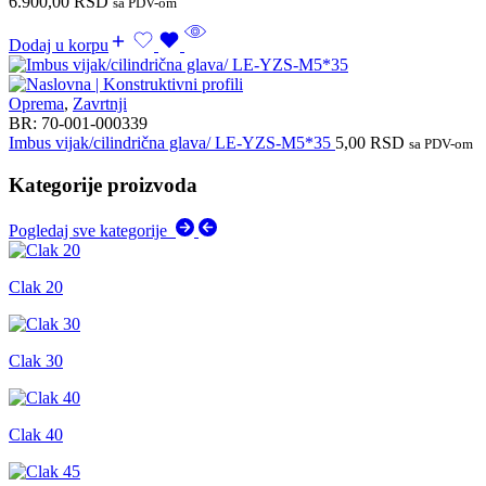
6.900,00
RSD
sa PDV-om
Dodaj u korpu
Oprema
,
Zavrtnji
BR:
70-001-000339
Imbus vijak/cilindrična glava/ LE-YZS-M5*35
5,00
RSD
sa PDV-om
Kategorije proizvoda
Pogledaj sve kategorije
Clak 20
Clak 30
Clak 40