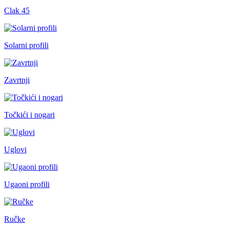
Clak 45
Solarni profili
Zavrtnji
Točkići i nogari
Uglovi
Ugaoni profili
Ručke