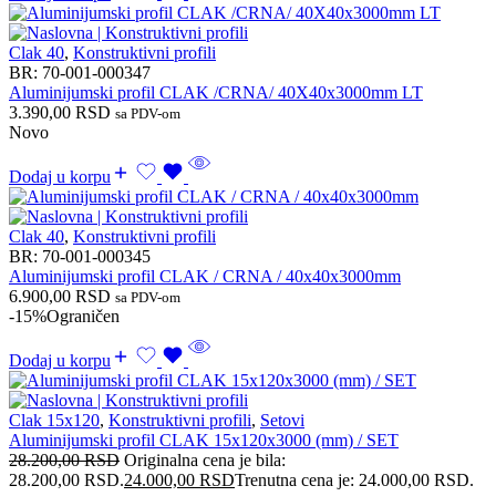
Clak 40
,
Konstruktivni profili
BR:
70-001-000347
Aluminijumski profil CLAK /CRNA/ 40X40x3000mm LT
3.390,00
RSD
sa PDV-om
Novo
Dodaj u korpu
Clak 40
,
Konstruktivni profili
BR:
70-001-000345
Aluminijumski profil CLAK / CRNA / 40x40x3000mm
6.900,00
RSD
sa PDV-om
-15%
Ograničen
Dodaj u korpu
Clak 15x120
,
Konstruktivni profili
,
Setovi
Aluminijumski profil CLAK 15x120x3000 (mm) / SET
28.200,00
RSD
Originalna cena je bila:
28.200,00 RSD.
24.000,00
RSD
Trenutna cena je: 24.000,00 RSD.