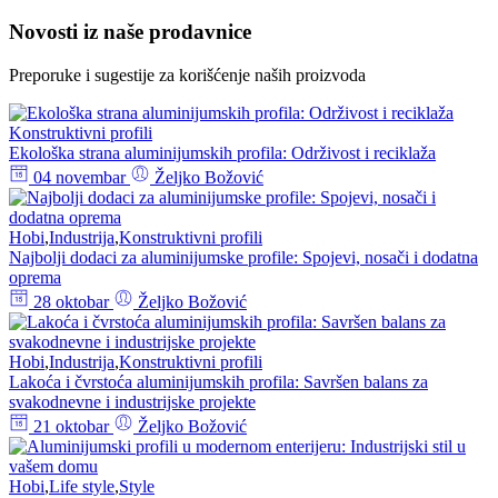
Novosti iz naše prodavnice
Preporuke i sugestije za korišćenje naših proizvoda
Konstruktivni profili
Ekološka strana aluminijumskih profila: Održivost i reciklaža
04 novembar
Željko Božović
Hobi
,
Industrija
,
Konstruktivni profili
Najbolji dodaci za aluminijumske profile: Spojevi, nosači i dodatna
oprema
28 oktobar
Željko Božović
Hobi
,
Industrija
,
Konstruktivni profili
Lakoća i čvrstoća aluminijumskih profila: Savršen balans za
svakodnevne i industrijske projekte
21 oktobar
Željko Božović
Hobi
,
Life style
,
Style