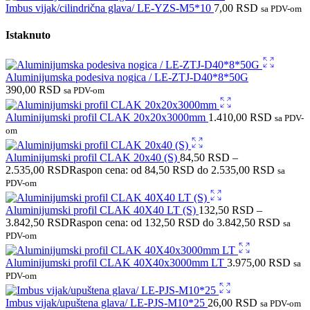
Imbus vijak/cilindrična glava/ LE-YZS-M5*10
7,00
RSD
sa PDV-om
Istaknuto
Aluminijumska podesiva nogica / LE-ZTJ-D40*8*50G
390,00
RSD
sa PDV-om
Aluminijumski profil CLAK 20x20x3000mm
1.410,00
RSD
sa PDV-
om
Aluminijumski profil CLAK 20x40 (S)
84,50
RSD
–
2.535,00
RSD
Raspon cena: od 84,50 RSD do 2.535,00 RSD
sa
PDV-om
Aluminijumski profil CLAK 40X40 LT (S)
132,50
RSD
–
3.842,50
RSD
Raspon cena: od 132,50 RSD do 3.842,50 RSD
sa
PDV-om
Aluminijumski profil CLAK 40X40x3000mm LT
3.975,00
RSD
sa
PDV-om
Imbus vijak/upuštena glava/ LE-PJS-M10*25
26,00
RSD
sa PDV-om