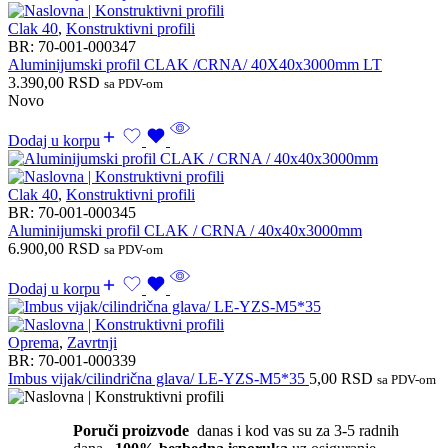
Clak 40
,
Konstruktivni profili
BR:
70-001-000347
Aluminijumski profil CLAK /CRNA/ 40X40x3000mm LT
3.390,00
RSD
sa PDV-om
Novo
Dodaj u korpu
Clak 40
,
Konstruktivni profili
BR:
70-001-000345
Aluminijumski profil CLAK / CRNA / 40x40x3000mm
6.900,00
RSD
sa PDV-om
Dodaj u korpu
Oprema
,
Zavrtnji
BR:
70-001-000339
Imbus vijak/cilindrična glava/ LE-YZS-M5*35
5,00
RSD
sa PDV-om
Poruči proizvode
danas i kod vas su za 3-5 radnih