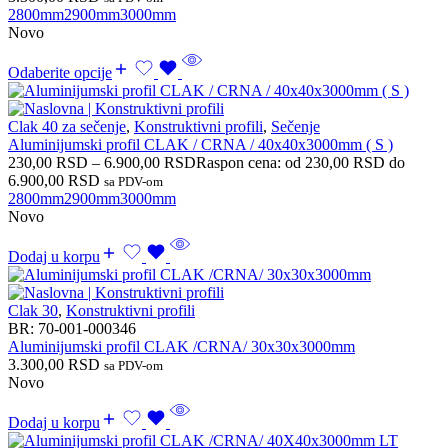
2800mm
2900mm
3000mm
Novo
Odaberite opcije
Clak 40 za sečenje
,
Konstruktivni profili
,
Sečenje
Aluminijumski profil CLAK / CRNA / 40x40x3000mm ( S )
230,00
RSD
–
6.900,00
RSD
Raspon cena: od 230,00 RSD do
6.900,00 RSD
sa PDV-om
2800mm
2900mm
3000mm
Novo
Dodaj u korpu
Clak 30
,
Konstruktivni profili
BR:
70-001-000346
Aluminijumski profil CLAK /CRNA/ 30x30x3000mm
3.300,00
RSD
sa PDV-om
Novo
Dodaj u korpu