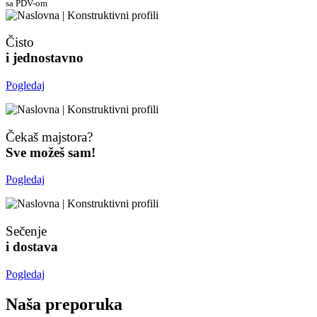
sa PDV-om
Čisto
i jednostavno
Pogledaj
Čekaš majstora?
Sve možeš sam!
Pogledaj
Sečenje
i dostava
Pogledaj
Naša preporuka