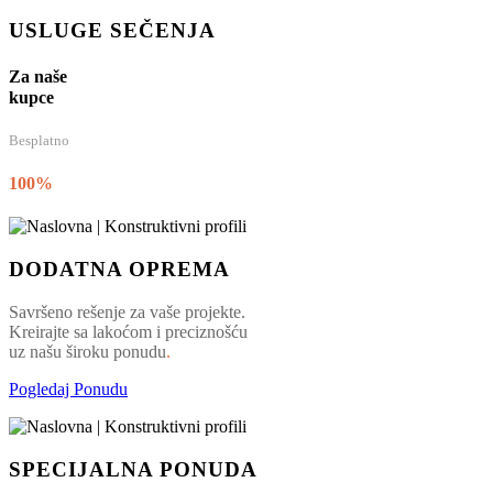
USLUGE SEČENJA
Za naše
kupce
Besplatno
100%
DODATNA OPREMA
Savršeno rešenje za vaše projekte.
Kreirajte sa lakoćom i preciznošću
uz našu široku ponudu
.
Pogledaj Ponudu
SPECIJALNA PONUDA