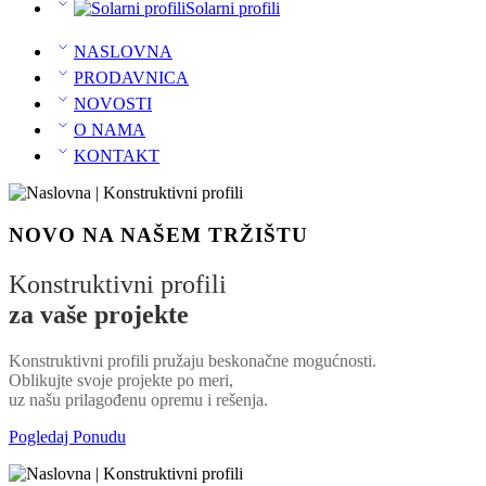
Solarni profili
NASLOVNA
PRODAVNICA
NOVOSTI
O NAMA
KONTAKT
NOVO NA NAŠEM TRŽIŠTU
Konstruktivni profili
za vaše projekte
Konstruktivni profili pružaju beskonačne mogućnosti.
Oblikujte svoje projekte po meri,
uz našu prilagođenu opremu i rešenja.
Pogledaj Ponudu