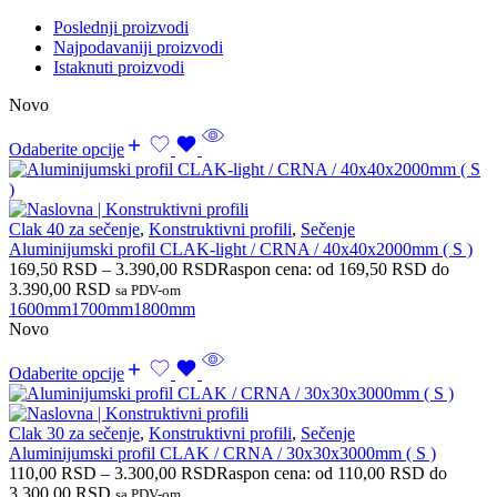
Poslednji proizvodi
Najpodavaniji proizvodi
Istaknuti proizvodi
Novo
Odaberite opcije
Clak 40 za sečenje
,
Konstruktivni profili
,
Sečenje
Aluminijumski profil CLAK-light / CRNA / 40x40x2000mm ( S )
169,50
RSD
–
3.390,00
RSD
Raspon cena: od 169,50 RSD do
3.390,00 RSD
sa PDV-om
1600mm
1700mm
1800mm
Novo
Odaberite opcije
Clak 30 za sečenje
,
Konstruktivni profili
,
Sečenje
Aluminijumski profil CLAK / CRNA / 30x30x3000mm ( S )
110,00
RSD
–
3.300,00
RSD
Raspon cena: od 110,00 RSD do
3.300,00 RSD
sa PDV-om