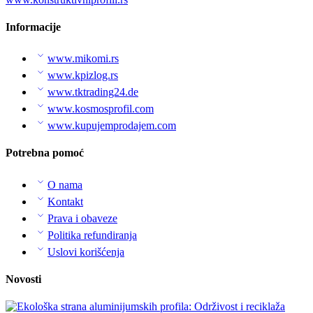
Informacije
www.mikomi.rs
www.kpizlog.rs
www.tktrading24.de
www.kosmosprofil.com
www.kupujemprodajem.com
Potrebna pomoć
O nama
Kontakt
Prava i obaveze
Politika refundiranja
Uslovi korišćenja
Novosti