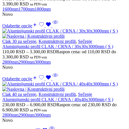
3.390,00 RSD
sa PDV-om
1600mm
1700mm
1800mm
Novo
Odaberite opcije
Clak 30 za sečenje
,
Konstruktivni profili
,
Sečenje
Aluminijumski profil CLAK / CRNA / 30x30x3000mm ( S )
110,00
RSD
–
3.300,00
RSD
Raspon cena: od 110,00 RSD do
3.300,00 RSD
sa PDV-om
2800mm
2900mm
3000mm
Novo
Odaberite opcije
Clak 40 za sečenje
,
Konstruktivni profili
,
Sečenje
Aluminijumski profil CLAK / CRNA / 40x40x3000mm ( S )
230,00
RSD
–
6.900,00
RSD
Raspon cena: od 230,00 RSD do
6.900,00 RSD
sa PDV-om
2800mm
2900mm
3000mm
Novo