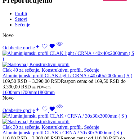
Preporučujemo
Profili
Setovi
Sečenje
Novo
Odaberite opcije
Clak 40 za sečenje
,
Konstruktivni profili
,
Sečenje
Aluminijumski profil CLAK-light / CRNA / 40x40x2000mm ( S )
169,50
RSD
–
3.390,00
RSD
Raspon cena: od 169,50 RSD do
3.390,00 RSD
sa PDV-om
1600mm
1700mm
1800mm
Novo
Odaberite opcije
Clak 30 za sečenje
,
Konstruktivni profili
,
Sečenje
Aluminijumski profil CLAK / CRNA / 30x30x3000mm ( S )
110,00
RSD
–
3.300,00
RSD
Raspon cena: od 110,00 RSD do