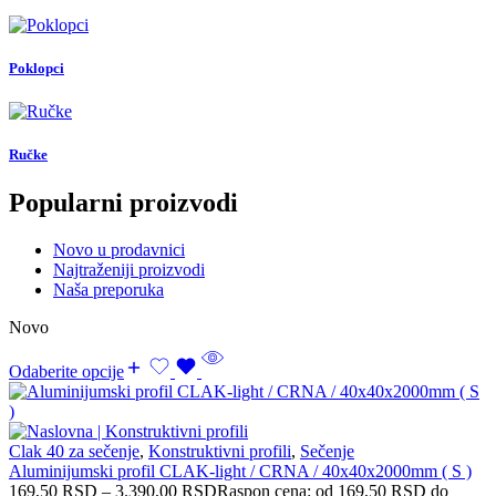
Poklopci
Ručke
Popularni proizvodi
Novo u prodavnici
Najtraženiji proizvodi
Naša preporuka
Novo
Odaberite opcije
Clak 40 za sečenje
,
Konstruktivni profili
,
Sečenje
Aluminijumski profil CLAK-light / CRNA / 40x40x2000mm ( S )
169,50
RSD
–
3.390,00
RSD
Raspon cena: od 169,50 RSD do