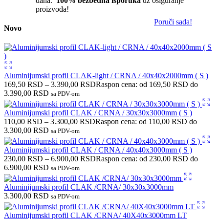
dana.
100% bezbedna isporuka
uz osiguranje
proizvoda!
Poruči sada!
Novo
Aluminijumski profil CLAK-light / CRNA / 40x40x2000mm ( S )
169,50
RSD
–
3.390,00
RSD
Raspon cena: od 169,50 RSD do
3.390,00 RSD
sa PDV-om
Aluminijumski profil CLAK / CRNA / 30x30x3000mm ( S )
110,00
RSD
–
3.300,00
RSD
Raspon cena: od 110,00 RSD do
3.300,00 RSD
sa PDV-om
Aluminijumski profil CLAK / CRNA / 40x40x3000mm ( S )
230,00
RSD
–
6.900,00
RSD
Raspon cena: od 230,00 RSD do
6.900,00 RSD
sa PDV-om
Aluminijumski profil CLAK /CRNA/ 30x30x3000mm
3.300,00
RSD
sa PDV-om
Aluminijumski profil CLAK /CRNA/ 40X40x3000mm LT