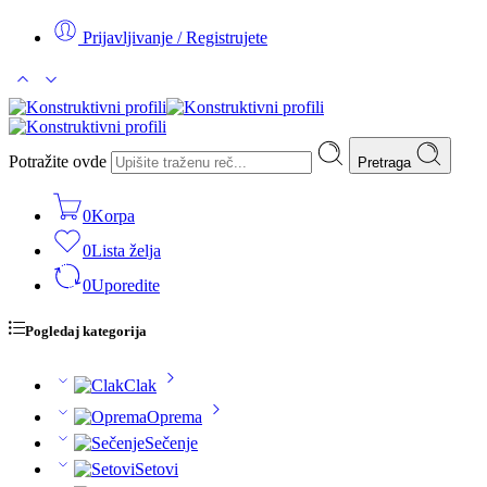
Prijavljivanje / Registrujete
Potražite ovde
Pretraga
0
Korpa
0
Lista želja
0
Uporedite
Pogledaj kategorija
Clak
Oprema
Sečenje
Setovi