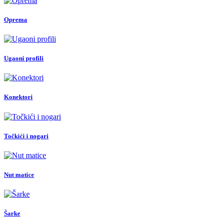
Oprema
Ugaoni profili
Konektori
Točkići i nogari
Nut matice
Šarke