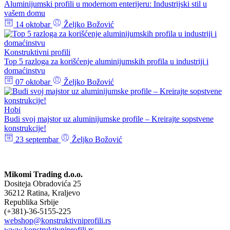
Aluminijumski profili u modernom enterijeru: Industrijski stil u
vašem domu
14 oktobar
Željko Božović
Konstruktivni profili
Top 5 razloga za korišćenje aluminijumskih profila u industriji i
domaćinstvu
07 oktobar
Željko Božović
Hobi
Budi svoj majstor uz aluminijumske profile – Kreirajte sopstvene
konstrukcije!
23 septembar
Željko Božović
Mikomi Trading d.o.o.
Dositeja Obradovića 25
36212 Ratina, Kraljevo
Republika Srbije
(+381)-36-5155-225
webshop@konstruktivniprofili.rs
www.konstruktivniprofili.rs