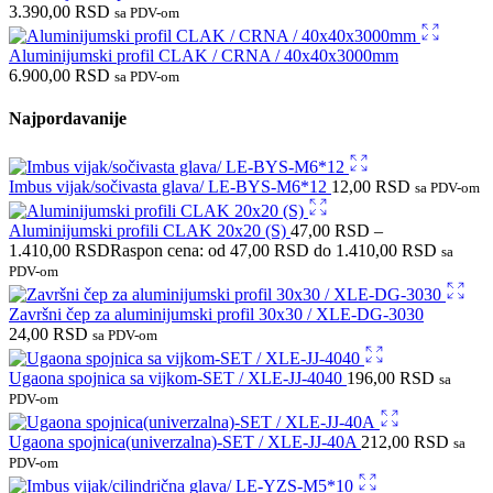
3.390,00
RSD
sa PDV-om
Aluminijumski profil CLAK / CRNA / 40x40x3000mm
6.900,00
RSD
sa PDV-om
Najpordavanije
Imbus vijak/sočivasta glava/ LE-BYS-M6*12
12,00
RSD
sa PDV-om
Aluminijumski profili CLAK 20x20 (S)
47,00
RSD
–
1.410,00
RSD
Raspon cena: od 47,00 RSD do 1.410,00 RSD
sa
PDV-om
Završni čep za aluminijumski profil 30x30 / XLE-DG-3030
24,00
RSD
sa PDV-om
Ugaona spojnica sa vijkom-SET / XLE-JJ-4040
196,00
RSD
sa
PDV-om
Ugaona spojnica(univerzalna)-SET / XLE-JJ-40A
212,00
RSD
sa
PDV-om