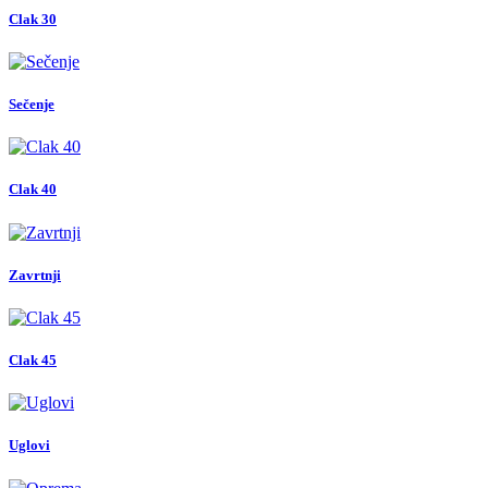
Clak 30
Sečenje
Clak 40
Zavrtnji
Clak 45
Uglovi